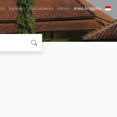
ita
Bantuan
Pustakawan
Admin
Area Anggota