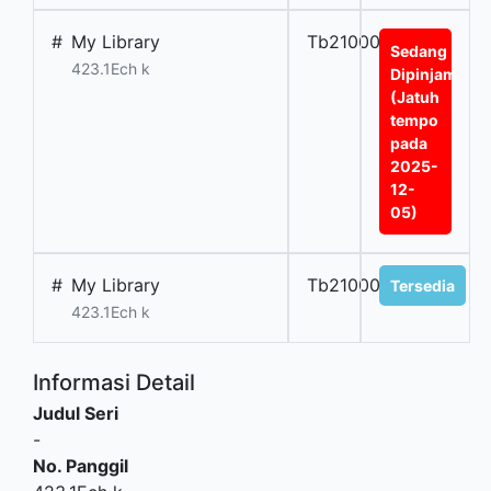
#
My Library
Tb2100039Kbing
Sedang
423.1Ech k
Dipinjam
(Jatuh
tempo
pada
2025-
12-
05)
#
My Library
Tb2100040Kbing
Tersedia
423.1Ech k
Informasi Detail
Judul Seri
-
No. Panggil