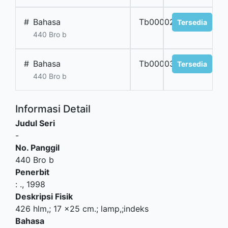
#
Bahasa
Tb00002b.asing
Tersedia
440 Bro b
#
Bahasa
Tb00003b.asing
Tersedia
440 Bro b
Informasi Detail
Judul Seri
-
No. Panggil
440 Bro b
Penerbit
:
.,
1998
Deskripsi Fisik
426 hlm,; 17 x25 cm.; lamp,;indeks
Bahasa