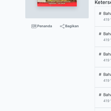
Keters
#
Bah
419 
Penanda
Bagikan
#
Bah
419 
#
Bah
419 
#
Bah
419 
#
Bah
419 