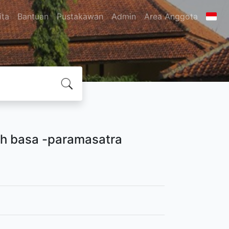
ita
Bantuan
Pustakawan
Admin
Area Anggota
uh basa -paramasatra