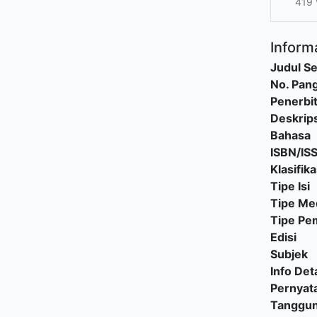
419 
Informa
Judul Se
No. Pang
Penerbi
Deskrips
Bahasa
ISBN/IS
Klasifika
Tipe Isi
Tipe Me
Tipe P
Edisi
Subjek
Info Deta
Pernyat
Tanggu