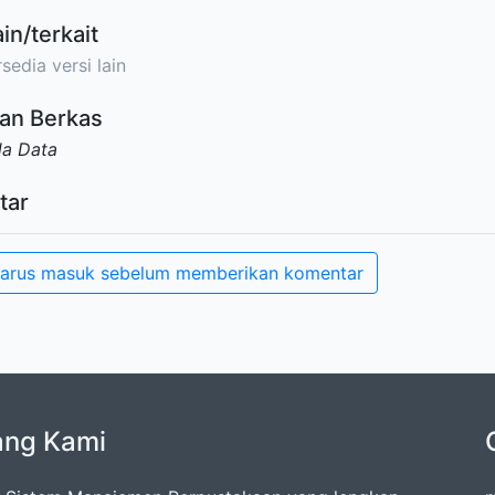
ain/terkait
sedia versi lain
an Berkas
da Data
tar
arus masuk sebelum memberikan komentar
ang Kami