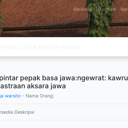
Beranda
Informasi
Ber
pintar pepak basa jawa:ngewrat: kawr
astraan aksara jawa
a warsito
- Nama Orang;
rsedia Deskripsi