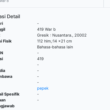
War b
si Detail
ri
-
gil
419 War b
t
Gresik
:
Nusantara
.,
20002
i Fisik
112 hlm,:14 x21 cm
Bahasa-bahasa lain
SN
-
si
419
-
dia
-
embawa
-
-
pepek
il Spesifik
-
aan
-
ngjawab