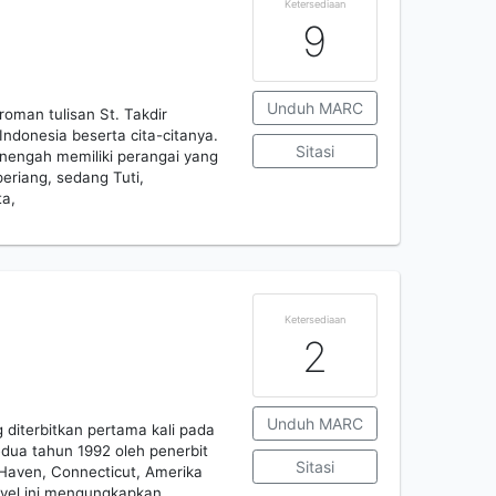
Ketersediaan
9
Unduh MARC
oman tulisan St. Takdir
Indonesia beserta cita-citanya.
Sitasi
engah memiliki perangai yang
eriang, sedang Tuti,
ta,
Ketersediaan
2
Unduh MARC
diterbitkan pertama kali pada
edua tahun 1992 oleh penerbit
Sitasi
 Haven, Connecticut, Amerika
Novel ini mengungkapkan