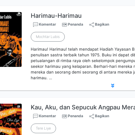
Harimau-Harimau
Komentar
Penanda
Bagikan
Mochtar Lubis
Harimau! Harimau! telah mendapat Hadiah Yayasan 
penulisan sastra terbaik tahun 1975. Buku ini dapat d
petualangan di rimba raya oleh sekelompok pengumpu
seekor harimau yang kelaparan. Berhari-hari mereka
mereka dan seorang demi seorang di antara mereka j
harimau. …
Kau, Aku, dan Sepucuk Angpau Mer
Komentar
Penanda
Bagikan
Tere Liye