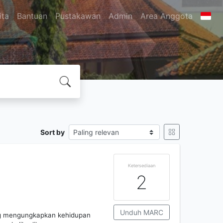
ita
Bantuan
Pustakawan
Admin
Area Anggota
Sort by
Ketersediaan
2
Unduh MARC
ng mengungkapkan kehidupan