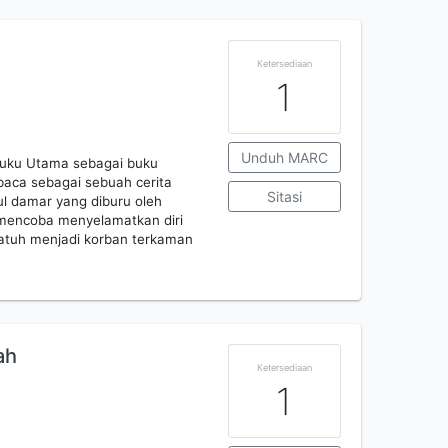
Ketersediaan
1
Unduh MARC
Buku Utama sebagai buku
ibaca sebagai sebuah cerita
Sitasi
l damar yang diburu oleh
 mencoba menyelamatkan diri
atuh menjadi korban terkaman
ah
Ketersediaan
1