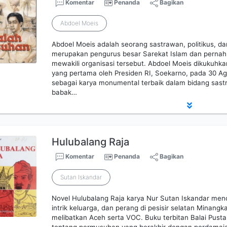
Komentar
Penanda
Bagikan
Abdoel Moeis
Abdoel Moeis adalah seorang sastrawan, politikus, d
merupakan pengurus besar Sarekat Islam dan pernah
mewakili organisasi tersebut. Abdoel Moeis dikukuhk
yang pertama oleh Presiden RI, Soekarno, pada 30 Ag
sebagai karya monumental terbaik dalam bidang sast
babak…
Hulubalang Raja
Komentar
Penanda
Bagikan
Sutan Iskandar
Novel Hulubalang Raja karya Nur Sutan Iskandar menc
intrik keluarga, dan perang di pesisir selatan Minang
melibatkan Aceh serta VOC. Buku terbitan Balai Pust