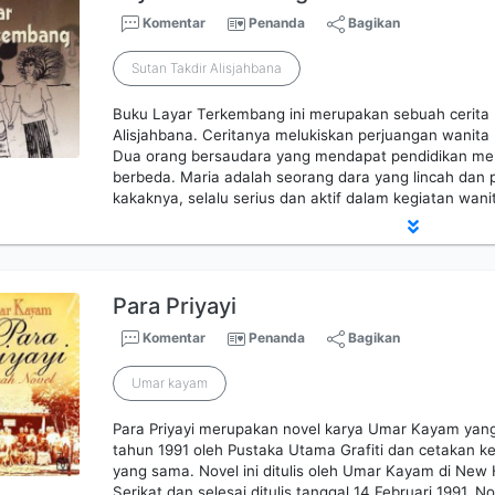
Komentar
Penanda
Bagikan
Sutan Takdir Alisjahbana
Buku Layar Terkembang ini merupakan sebuah cerita r
Alisjahbana. Ceritanya melukiskan perjuangan wanita 
Dua orang bersaudara yang mendapat pendidikan men
berbeda. Maria adalah seorang dara yang lincah dan p
kakaknya, selalu serius dan aktif dalam kegiatan wani
Para Priyayi
Komentar
Penanda
Bagikan
Umar kayam
Para Priyayi merupakan novel karya Umar Kayam yang 
tahun 1991 oleh Pustaka Utama Grafiti dan cetakan k
yang sama. Novel ini ditulis oleh Umar Kayam di New
Serikat dan selesai ditulis tanggal 14 Februari 1991. 