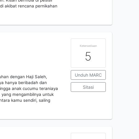
. Kisah bermula di pesisir
i akibat rencana pernikahan
Ketersediaan
5
Unduh MARC
uhan dengan Haji Saleh,
ya hanya beribadah dan
Sitasi
hingga anak cucumu teraniaya
n yang mengambilnya untuk
tara kamu sendiri, saling