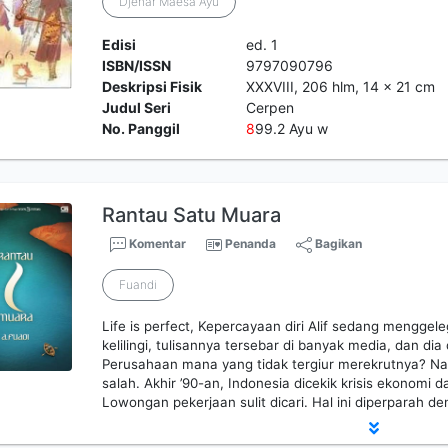
Djenar Maesa Ayu
Edisi
ed. 1
ISBN/ISSN
9797090796
Deskripsi Fisik
XXXVIII, 206 hlm, 14 x 21 cm
Judul Seri
Cerpen
No. Panggil
8
99.2 Ayu w
Rantau Satu Muara
Komentar
Penanda
Bagikan
Fuandi
Life is perfect, Kepercayaan diri Alif sedang menggel
kelilingi, tulisannya tersebar di banyak media, dan dia
Perusahaan mana yang tidak tergiur merekrutnya? Nam
salah. Akhir ’90-an, Indonesia dicekik krisis ekonomi 
Lowongan pekerjaan sulit dicari. Hal ini diperparah d