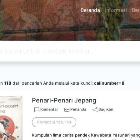
Beranda
Informasi
Ber
an
118
dari pencarian Anda melalui kata kunci:
callnumber=8
Penari-Penari Jepang
Komentar
Penanda
Bagikan
Kawabata Yasunari
Kumpulan lima cerita pendek Kawabata Yasunari ya