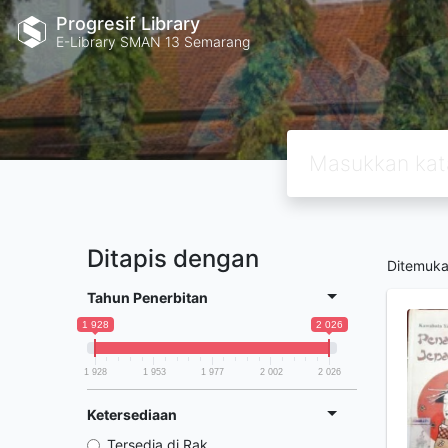
Progresif Library
E-Library SMAN 13 Semarang
Ditapis dengan
Ditemuk
Tahun Penerbitan
1 928
2 026
1 928
1 953
1 977
2 002
2 026
Ketersediaan
Tersedia di Rak