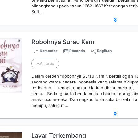
tentang permusuhan yang berakhir dengan perdamaian
Minangkabau pada tahun 1662–1667.Ketegangan terjad
Sult…
Robohnya Surau Kami
Komentar
Penanda
Bagikan
A.A. Navis
Dalam cerpen "Robohnya Surau Kami", berdialoglah T
seorang warga negara Indonesia yang selama hidupn
beribadah… "kenapa engkau biarkan dirimu melarat, 
semua. Sedang harta bendamu kau biarkan orang lai
anak cucu mereka. Dan engkau lebih suka berkelahi an
menipu, saling m…
Layar Terkembang