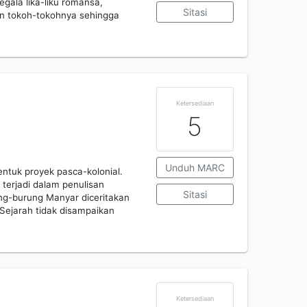
egala lika-liku romansa,
Sitasi
pan tokoh-tokohnya sehingga
Ketersediaan
5
Unduh MARC
ntuk proyek pasca-kolonial.
terjadi dalam penulisan
Sitasi
ung-burung Manyar diceritakan
Sejarah tidak disampaikan
Ketersediaan