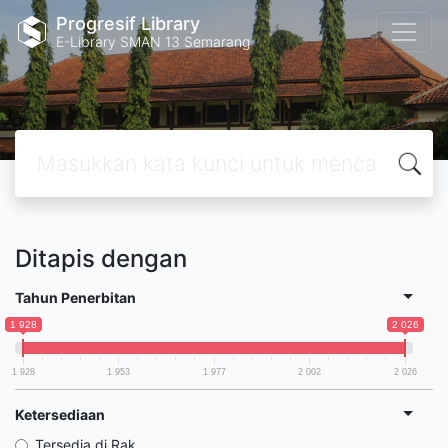
Progresif Library
E-Library SMAN 13 Semarang
Ditapis dengan
Tahun Penerbitan
1 928
2 026
1 928
1 953
1 977
2 002
2 026
Ketersediaan
Tersedia di Rak