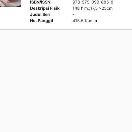
ISBN/ISSN
978-979-099-885-8
Deskripsi Fisik
148 hlm,;17,5 x25cm
Judul Seri
-
No. Panggil
415.5 Kun m