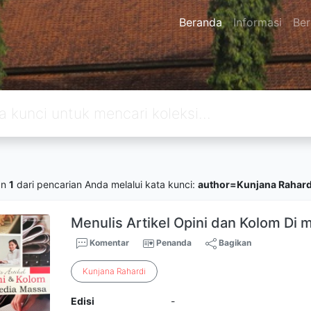
Beranda
Informasi
Ber
an
1
dari pencarian Anda melalui kata kunci:
author=Kunjana Rahard
Menulis Artikel Opini dan Kolom Di
Komentar
Penanda
Bagikan
Kunjana
Rahardi
Edisi
-