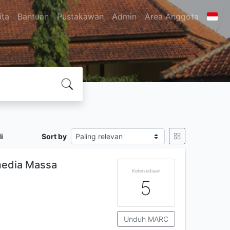
ita
Bantuan
Pustakawan
Admin
Area Anggota
i
Sort by
 media Massa
Ketersediaan
5
Unduh MARC