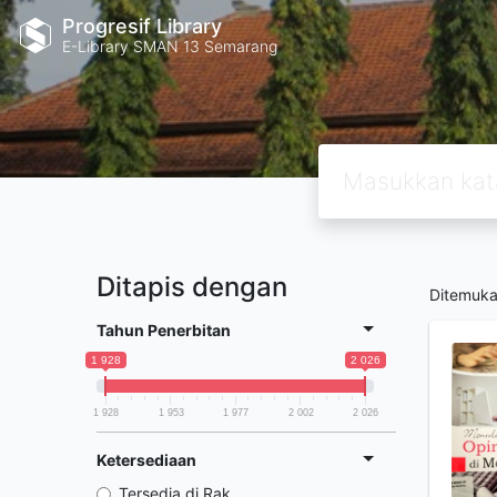
Progresif Library
E-Library SMAN 13 Semarang
Ditapis dengan
Ditemuk
Tahun Penerbitan
1 928
2 026
1 928
1 953
1 977
2 002
2 026
Ketersediaan
Tersedia di Rak