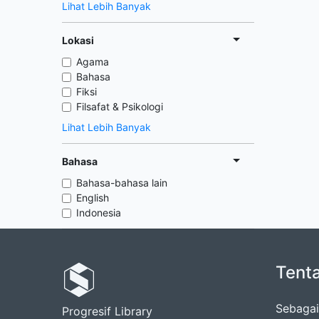
Lihat Lebih Banyak
Lokasi
Agama
Bahasa
Fiksi
Filsafat & Psikologi
Lihat Lebih Banyak
Bahasa
Bahasa-bahasa lain
English
Indonesia
Tent
Sebagai
Progresif Library